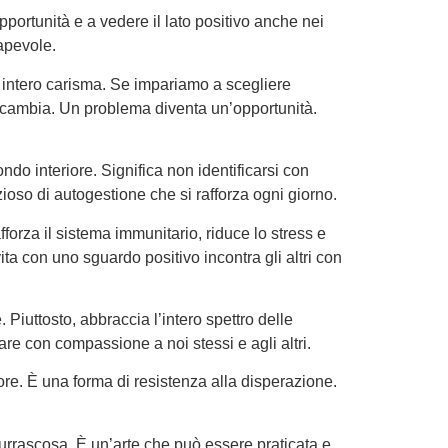
pportunità e a vedere il lato positivo anche nei
apevole.
ro intero carisma. Se impariamo a scegliere
ne cambia. Un problema diventa un’opportunità.
o interiore. Significa non identificarsi con
nzioso di autogestione che si rafforza ogni giorno.
orza il sistema immunitario, riduce lo stress e
ta con uno sguardo positivo incontra gli altri con
 Piuttosto, abbraccia l’intero spettro delle
re con compassione a noi stessi e agli altri.
iore. È una forma di resistenza alla disperazione.
burrascosa. È un’arte che può essere praticata e