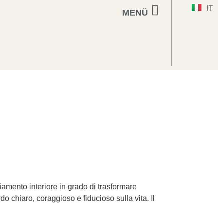
IT
EN
MENÜ
rla dei miei pensieri
Contatti
iamento interiore in grado di trasformare
do chiaro, coraggioso e fiducioso sulla vita. Il