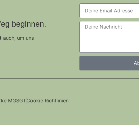
eg beginnen.
ht auch, um uns
Ab
rke MGSGT
Cookie Richtlinien