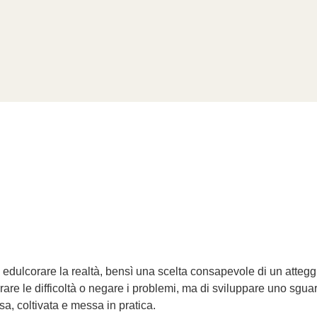
nti
Chi siamo
Mentoring
MGSGT Partner
La pe
i edulcorare la realtà, bensì una scelta consapevole di un attegg
rare le difficoltà o negare i problemi, ma di sviluppare uno sguar
sa, coltivata e messa in pratica.