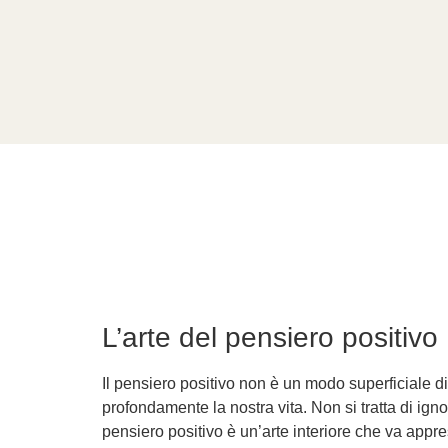
MGSGT
Lebensschule Mauro und Gianna
Home
MGSGT
Corsi, seminari ed eve
L’arte del pensiero positivo
Il pensiero positivo non è un modo superficiale d
profondamente la nostra vita. Non si tratta di igno
pensiero positivo è un’arte interiore che va appre