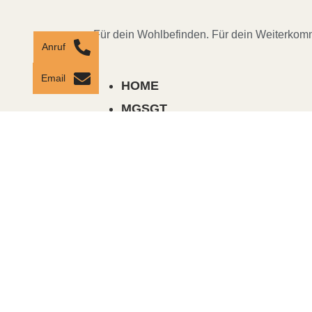
Für dein Wohlbefinden. Für dein Weiterkom
Anruf
Email
HOME
MGSGT
CORSI, SEMINARI ED EVENTI
CHI SIAMO
MENTORING
MGSGT PARTNER
LA PERLA DEI MIEI PENSIERI
CONTATTI
HOME
MGSGT