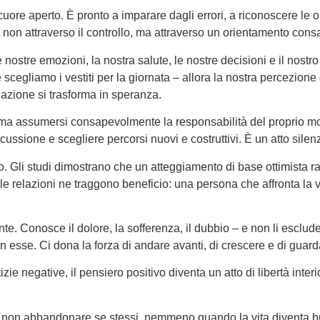
cuore aperto. È pronto a imparare dagli errori, a riconoscere le o
non attraverso il controllo, ma attraverso un orientamento cons
e nostre emozioni, la nostra salute, le nostre decisioni e il nost
scegliamo i vestiti per la giornata – allora la nostra percezio
nazione si trasforma in speranza.
 ma assumersi consapevolmente la responsabilità del proprio mond
scussione e scegliere percorsi nuovi e costruttivi. È un atto sile
 Gli studi dimostrano che un atteggiamento di base ottimista raff
le relazioni ne traggono beneficio: una persona che affronta la vi
e. Conosce il dolore, la sofferenza, il dubbio – e non li esclude.
esse. Ci dona la forza di andare avanti, di crescere e di guarda
ie negative, il pensiero positivo diventa un atto di libertà inter
rte di non abbandonare se stessi, nemmeno quando la vita diventa 