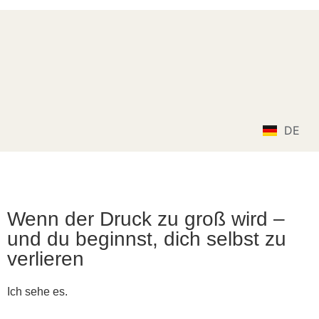
MGSGT
Lebensschule Mauro und Gianna
EN
DE
IT
Wenn der Druck zu groß wird –
und du beginnst, dich selbst zu
verlieren
Ich sehe es.