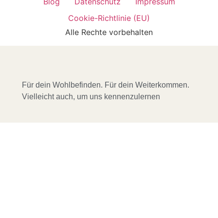
Blog
Datenschutz
Impressum
Cookie-Richtlinie (EU)
Alle Rechte vorbehalten
Für dein Wohlbefinden. Für dein Weiterkommen.
Vielleicht auch, um uns kennenzulernen
HOME
MGSGT
KURSE, SEMINARE &
VERANSTALTUNGEN
ÜBER UNS
MENTORING