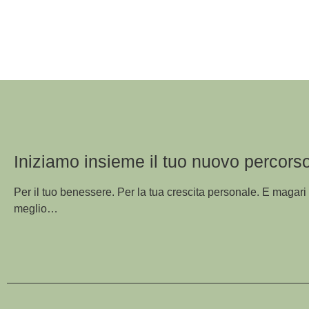
Iniziamo insieme il tuo nuovo percorso
Per il tuo benessere. Per la tua crescita personale. E magar
meglio…