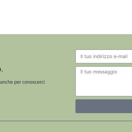
.
i anche per conoscerci